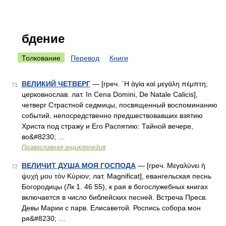
бдение
Толкование
Перевод
Книги
ВЕЛИКИЙ ЧЕТВЕРГ
— [греч. ῾Η ἁγία καὶ μεγάλη πέμπτη;
71
церковнослав. лат. In Cena Domini, De Natale Calicis],
четверг Страстной седмицы, посвященный воспоминанию
событий, непосредственно предшествовавших взятию
Христа под стражу и Его Распятию: Тайной вечере,
во&#8230; …
Православная энциклопедия
ВЕЛИЧИТ ДУША МОЯ ГОСПОДА
— [греч. Μεγαλύνει ἡ
72
ψυχή μου τὸν Κύριον; лат. Magnificat], евангельская песнь
Богородицы (Лк 1. 46 55), к рая в богослужебных книгах
включается в число библейских песней. Встреча Пресв.
Девы Марии с парв. Елисаветой. Роспись собора мон
ря&#8230; …