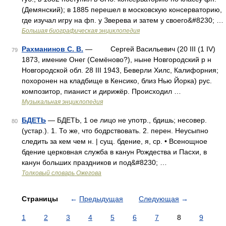
(Демянский); в 1885 перешел в московскую консерваторию,
где изучал игру на фп. у Зверева и затем у своего&#8230; …
Большая биографическая энциклопедия
Рахманинов С. В.
— Сергей Васильевич (20 III (1 IV)
79
1873, имение Онег (Семёново?), ныне Новгородский р н
Новгородской обл. 28 III 1943, Беверли Хилс, Калифорния;
похоронен на кладбище в Кенсико, близ Нью Йорка) рус.
композитор, пианист и дирижёр. Происходил …
Музыкальная энциклопедия
БДЕТЬ
— БДЕТЬ, 1 ое лицо не употр., бдишь; несовер.
80
(устар.). 1. То же, что бодрствовать. 2. перен. Неусыпно
следить за кем чем н. | сущ. бдение, я, ср. • Всенощное
бдение церковная служба в канун Рождества и Пасхи, в
канун больших праздников и под&#8230; …
Толковый словарь Ожегова
Страницы
←
Предыдущая
Следующая
→
1
2
3
4
5
6
7
8
9