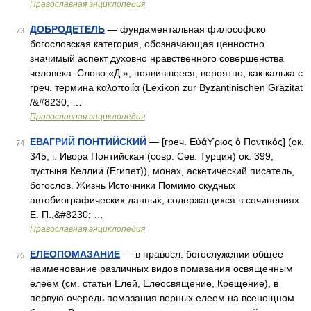
Православная энциклопедия
ДОБРОДЕТЕЛЬ
— фундаментальная философско
73
богословская категория, обозначающая ценностно
значимый аспект духовно нравственного совершенства
человека. Слово «Д.», появившееся, вероятно, как калька с
греч. термина καλοποιΐα (Lexikon zur Byzantinischen Gräzität
/&#8230; …
Православная энциклопедия
ЕВАГРИЙ ПОНТИЙСКИЙ
— [греч. Εὐάϒριος ὁ Ποντικός] (ок.
74
345, г. Ивора Понтийская (совр. Сев. Турция) ок. 399,
пустыня Келлии (Египет)), монах, аскетический писатель,
богослов. Жизнь Источники Помимо скудных
автобиографических данных, содержащихся в сочинениях
Е. П.,&#8230; …
Православная энциклопедия
ЕЛЕОПОМАЗАНИЕ
— в правосл. богослужении общее
75
наименование различных видов помазания освященным
елеем (см. статьи Елей, Елеосвящение, Крещение), в
первую очередь помазания верных елеем на всенощном