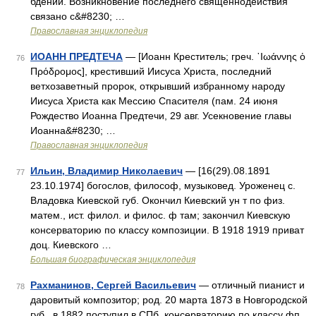
бдении. Возникновение последнего священнодействия
связано с&#8230; …
Православная энциклопедия
ИОАНН ПРЕДТЕЧА
— [Иоанн Креститель; греч. ᾿Ιωάννης ὁ
76
Πρόδρομος], крестивший Иисуса Христа, последний
ветхозаветный пророк, открывший избранному народу
Иисуса Христа как Мессию Спасителя (пам. 24 июня
Рождество Иоанна Предтечи, 29 авг. Усекновение главы
Иоанна&#8230; …
Православная энциклопедия
Ильин, Владимир Николаевич
— [16(29).08.1891
77
23.10.1974] богослов, философ, музыковед. Уроженец с.
Владовка Киевской губ. Окончил Киевский ун т по физ.
матем., ист. филол. и филос. ф там; закончил Киевскую
консерваторию по классу композиции. В 1918 1919 приват
доц. Киевского …
Большая биографическая энциклопедия
Рахманинов, Сергей Васильевич
— отличный пианист и
78
даровитый композитор; род. 20 марта 1873 в Новгородской
губ., в 1882 поступил в СПб. консерваторию по классу фп.